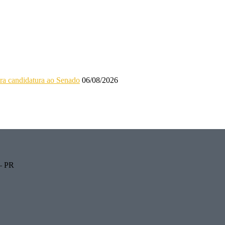
ara candidatura ao Senado
06/08/2026
 – PR