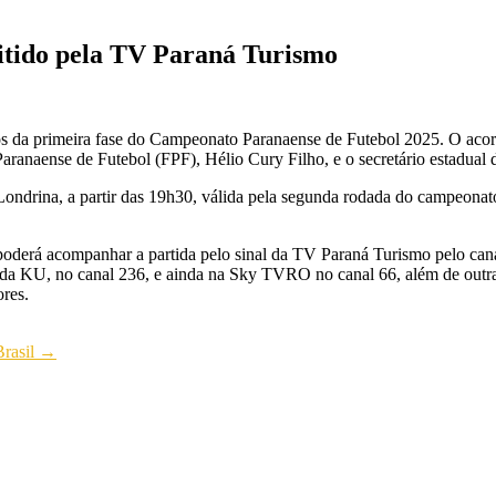
itido pela TV Paraná Turismo
gos da primeira fase do Campeonato Paranaense de Futebol 2025. O acord
Paranaense de Futebol (FPF), Hélio Cury Filho, e o secretário estadua
e Londrina, a partir das 19h30, válida pela segunda rodada do campeonat
poderá acompanhar a partida pelo sinal da TV Paraná Turismo pelo can
Banda KU, no canal 236, e ainda na Sky TVRO no canal 66, além de ou
ores.
Brasil
→