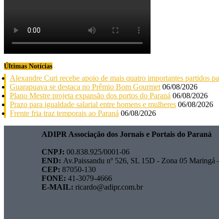
Últimas Notícias
Alexandre Curi recebe apoio de mais quatro importantes partidos p
Guarapuava se destaca no Prêmio Bom Gourmet
06/08/2026
Plano Mestre projeta expansão dos portos do Paraná
06/08/2026
Prazo para igualdade salarial entre homens e mulheres
06/08/2026
Frente fria traz temporais ao Paraná
06/08/2026
ADIPR Associação dos Jornais e Portais do Paraná
CNPJ:
00.838.925/0001-06
END:
Av.Paissandu nº 526, SL 15D - Zona 05 Maringá
CEP:
87050-130
FONE:
41-3079-4666
E-MAIL:
ricardo@adipr.com.br