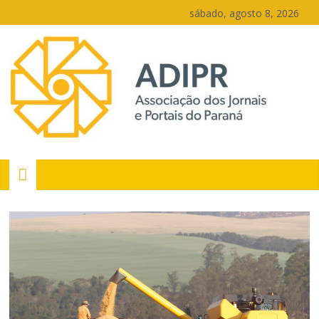
Pular
sábado, agosto 8, 2026
para
o
conteúdo
PR
Portais
Portal
de
notícias
do
Paraná