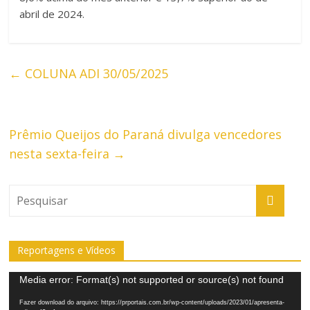
abril de 2024.
←
COLUNA ADI 30/05/2025
Prêmio Queijos do Paraná divulga vencedores
nesta sexta-feira
→
Reportagens e Vídeos
Tocador
Media error: Format(s) not supported or source(s) not found
de
Fazer download do arquivo: https://prportais.com.br/wp-content/uploads/2023/01/apresenta-
vídeo