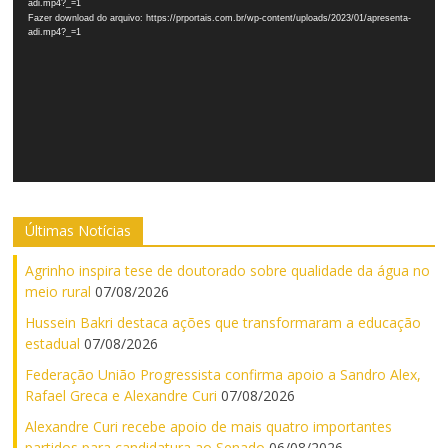
adi.mp4?_=1
Fazer download do arquivo: https://prportais.com.br/wp-content/uploads/2023/01/apresenta-
adi.mp4?_=1
Últimas Notícias
Agrinho inspira tese de doutorado sobre qualidade da água no
meio rural
07/08/2026
Hussein Bakri destaca ações que transformaram a educação
estadual
07/08/2026
Federação União Progressista confirma apoio a Sandro Alex,
Rafael Greca e Alexandre Curi
07/08/2026
Alexandre Curi recebe apoio de mais quatro importantes
partidos para candidatura ao Senado
06/08/2026