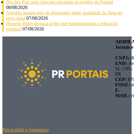
Dia dos Pais será chuvoso em todas as regiões do Paraná
08/08/2026
Agrinho inspira tese de doutorado sobre qualidade da água no
meio rural
07/08/2026
Hussein Bakri destaca ações que transformaram a educação
estadual
07/08/2026
ADIPR As
Jornais e
CNPJ:
0
END:
Av
SL 15D -
PR
CEP:
870
FONE:
4
E-
MAIL:
r
Privacidade e Segurança