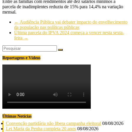
Entre as famílias com rendimentos até dez salários mínimos a
parcela de inadimplentes reduziu de 15% para 14,4% na variação
mensal.
←
Audiência Pública vai debater impacto do envelhecimento
da população nas políticas públicas
Última parcela do IPVA 2024 começa a vencer nesta sexta-
feira
→
Reportagens e Vídeos
Últimas Notícias
Convenção partidária não libera campanha eleitoral
08/08/2026
Lei Maria da Penha completa 20 anos
08/08/2026