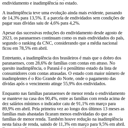
endividamento e inadimplência no estado.
A inadimplência teve uma evolução ainda mais evidente, passando
de 14,3% para 13,5%. E a parcela de endividados sem condições de
pagar suas dívidas saiu de 4,6% para 4,2%.
Apesar das sucessivas reduções do endividamento desde agosto de
2023, os paranaenses continuam como os mais endividados do país,
segundo o ranking da CNC, considerando que a média nacional
ficou em 78,5% em abril.
Entretanto, a inadimplência dos brasileiros é mais que o dobro dos
paranaenses, com 28,6% de famílias com contas em atraso. No
quesito inadimplência, o Paraná é o penúltimo estado da lista de
consumidores com contas atrasadas. O estado com maior número de
inadimplentes é o Rio Grande do Norte, onde o pagamento das
dívidas após o vencimento atinge 55,9% dos endividados.
Enquanto nas famílias paranaenses de menor renda o endividamento
se manteve na casa dos 90,4%, entre as famílias com renda acima de
dez salários mínimos o indicador caiu de 91,1% em março para
89,9% em abril. Pela primeira vez ao longo dos últimos 13 meses as
famílias mais abastadas ficaram menos endividadas do que as
famílias de menor renda. Também houve redução na inadimplência
nesta faixa de renda, saindo de 11,3% em março para 9,5% em abril.